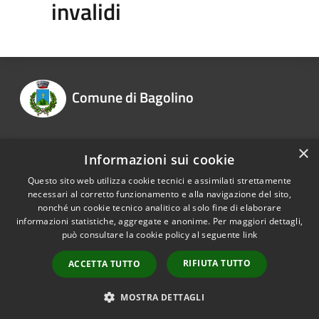
invalidi
Comune di Bagolino
×
Informazioni sui cookie
Recapiti e contatti
Questo sito web utilizza cookie tecnici e assimilati strettamente
necessari al corretto funzionamento e alla navigazione del sito,
nonché un cookie tecnico analitico al solo fine di elaborare
informazioni statistiche, aggregate e anonime. Per maggiori dettagli,
RSS
Copyright © 2026 • Comune di
può consultare la cookie policy al seguente
link
Accessibilità
Bagolino • Powered by
Privacy
Municipium
Accesso
•
RIFIUTA TUTTO
ACCETTA TUTTO
Cookie
redazione
Mappa del sito
MOSTRA DETTAGLI