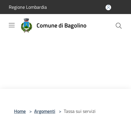
Salta al contenuto principale
Regione Lombardia
Comune di Bagolino
Home
>
Argomenti
>
Tassa sui servizi