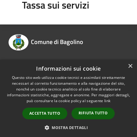
Tassa sui servizi
Comune di Bagolino
×
Informazioni sui cookie
Recapiti e contatti
Questo sito web utilizza cookie tecnici e assimilati strettamente
necessari al corretto funzionamento e alla navigazione del sito,
nonché un cookie tecnico analitico al solo fine di elaborare
informazioni statistiche, aggregate e anonime. Per maggiori dettagli,
RSS
Copyright © 2026 • Comune di
può consultare la cookie policy al seguente
link
Accessibilità
Bagolino • Powered by
Privacy
Municipium
Accesso
•
RIFIUTA TUTTO
ACCETTA TUTTO
Cookie
redazione
Mappa del sito
MOSTRA DETTAGLI